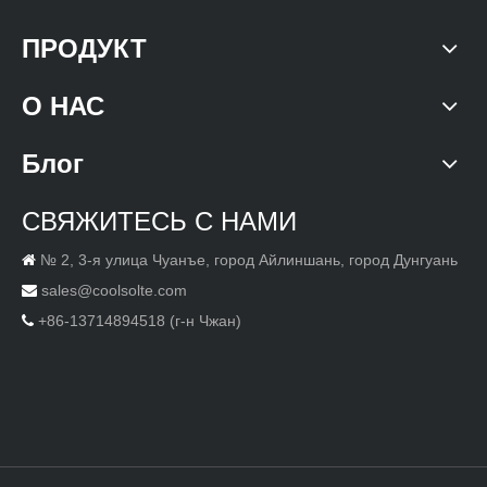
ПРОДУКТ
О НАС
Блог
СВЯЖИТЕСЬ С НАМИ
№ 2, 3-я улица Чуанъе, город Айлиншань, город Дунгуань

sales@coolsolte.com

+86-13714894518 (г-н Чжан)
