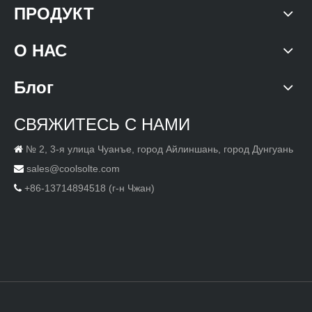
ПРОДУКТ
О НАС
Блог
СВЯЖИТЕСЬ С НАМИ
№ 2, 3-я улица Чуанъе, город Айлиншань, город Дунгуань

sales@coolsolte.com

+86-13714894518 (г-н Чжан)
