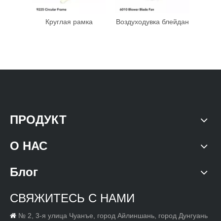
Круглая рамка
Воздуходувка блейдан
Квад
ПРОДУКТ
О НАС
Блог
СВЯЖИТЕСЬ С НАМИ
№ 2, 3-я улица Чуанъе, город Айлиншань, город Дунгуань
