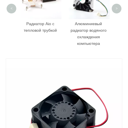
<
>
ор Aio
Радиатор Aio с
Алюминиевый
м
тепловой трубкой
радиатор водяного
анным
охлаждения
компьютера