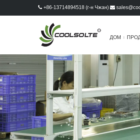

+86-13714894518 (г-н Чжан)

sales@coo
ДОМ
ПРО