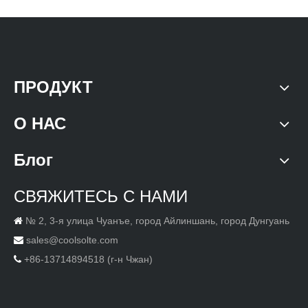
ПРОДУКТ
О НАС
Блог
СВЯЖИТЕСЬ С НАМИ
№ 2, 3-я улица Чуанъе, город Айлиншань, город Дунгуань

sales@coolsolte.com

+86-13714894518 (г-н Чжан)
